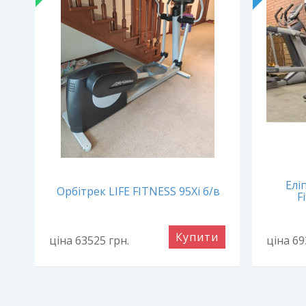
FX
Елі
Орбітрек LIFE FITNESS 95Xi б/в
F
и
Купити
ціна 63525
грн.
ціна 6