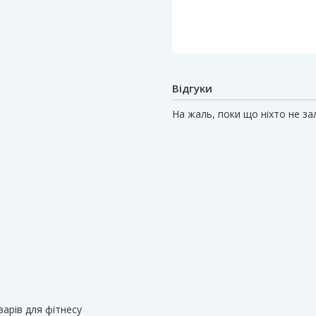
Відгуки
На жаль, поки що ніхто не з
варів для фітнесу