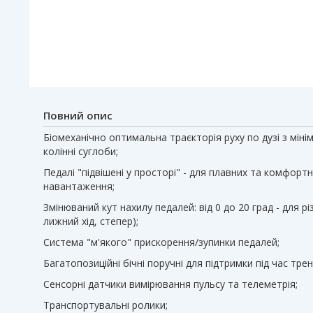
Повний опис
Біомеханічно оптимальна траєкторія руху по дузі з мі
колінні суглоби;
Педалі "підвішені у просторі" - для плавних та комфортн
навантаження;
Змінюваний кут нахилу педалей: від 0 до 20 град - для різ
лижний хід, степер);
Система "м'якого" прискорення/зупинки педалей;
Багатопозиційні бічні поручні для підтримки під час тре
Сенсорні датчики вимірювання пульсу та телеметрія;
Транспортувальні ролики;