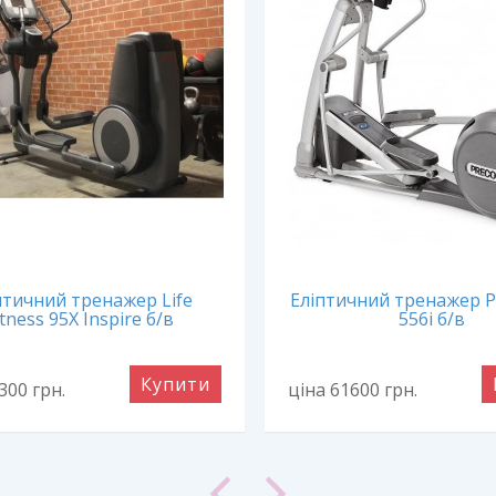
птичний тренажер Life
Еліптичний тренажер P
itness 95X Inspire б/в
556i б/в
Купити
9300
грн.
ціна 61600
грн.