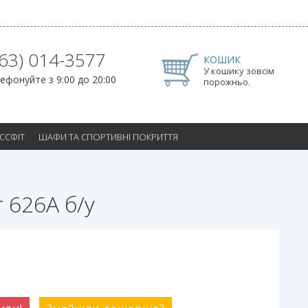
063) 014-3577
КОШИК
У кошику зовсім
ефонуйте з 9:00 до 20:00
порожньо.
ОССФІТ
ШАФИ ТА СПОРТИВНІ ПОКРИТТЯ
 626A б/у