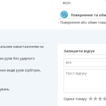
ФОП.
Повернення та обм
- Повернення або обмін товар
німальним навантаженням на
Залишити відгук
их рухів без ударного
них видів рухів (орбітрек,
нувань.
Оцінка товару: