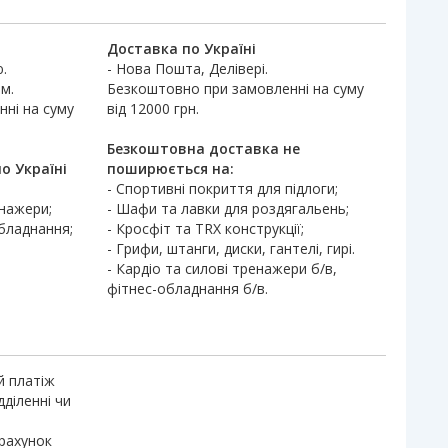
Доставка по Україні
.
- Нова Пошта, Делівері.
м.
Безкоштовно при замовленні на суму
ні на суму
від 12000 грн.
Безкоштовна доставка не
о Україні
поширюється на:
- Спортивні покриття для підлоги;
енажери;
- Шафи та лавки для роздягальень;
обладнання;
- Кросфіт та TRX конструкції;
- Грифи, штанги, диски, гантелі, гирі.
- Кардіо та силові тренажери б/в,
фітнес-обладнання б/в.
й платіж
дділенні чи
 рахунок