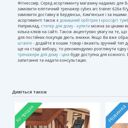
Фітнессмір. Серед асортименту магазину надаємо для В
замовити еліптичний тренажер cybex arc trainer 626a б/
замовити доставку в Бердянськ, Кам'янське і за іншими 
асортименті також є
домашний орбітрек
і
кроссфіт тум
Наприклад,
степер для дому - купити
можна за цінами в
кілька кліків на сайті. Також акцентуємо увагу на те, що 
для постійних покупців діють знижки. Якщо Ви вже обра
штанги
- додайте в кошик товар і вкажіть зручний тип 
ще на стадії вибору, то рекомендуємо розглянути одну і
тренажери для дому - ціна
буде доступна для кожного. Б
запитання та надати консультацію.
Дивіться також
Новинка
Хіт продаж