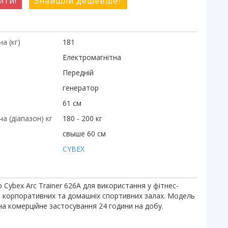
ити!
Знайшли дешевше?
а (кг)
181
Електромагнітна
Передній
генератор
61 см
а (діапазон) кг
180 - 200 кг
свыше 60 см
CYBEX
Cybex Arc Trainer 626A для використання у фітнес-
, корпоративних та домашніх спортивних залах. Модель
на комерційне застосування 24 години на добу.