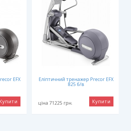
recor EFX
Еліптичний тренажер Precor EFX
825 б/в
Купити
Купити
ціна 71225
грн.