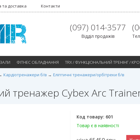
 та доставка
Контакти
(097) 014-3577
(
Відділ продажів
Тел
 ЗАЛИ
ФІТНЕС ОБЛАДНАННЯ
TRX / ФУНКЦІОНАЛЬНИЙ ТРЕНІНГ / КР
Кардіотренажери б/в
Еліптичні тренажери/орбітреки б/в
ий тренажер Cybex Arc Trainer
Код товару:
601
Товар є в наявності
ціна 65450
грн.