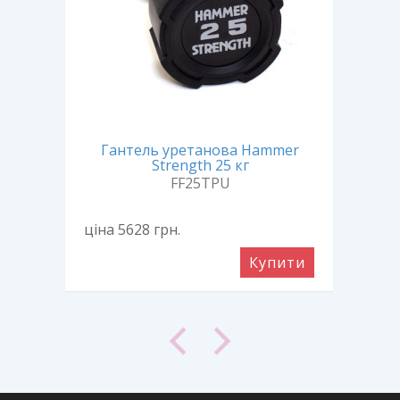
er
Гантель уретанова Hammer
Г
Strength 25 кг
FF25TPU
ціна 5628
грн.
ціна
ити
Купити