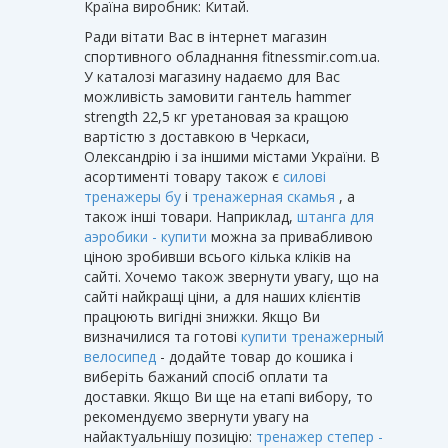
Країна виробник: Китай.
Ради вітати Вас в інтернет магазин
спортивного обладнання fitnessmir.com.ua.
У каталозі магазину надаємо для Вас
можливість замовити гантель hammer
strength 22,5 кг уретановая за кращою
вартістю з доставкою в Черкаси,
Олександрію і за іншими містами України. В
асортименті товару також є
силові
тренажеры бу
і
тренажерная скамья
, а
також інші товари. Наприклад,
штанга для
аэробики - купити
можна за привабливою
ціною зробивши всього кілька кліків на
сайті. Хочемо також звернути увагу, що на
сайті найкращі ціни, а для наших клієнтів
працюють вигідні знижки. Якщо Ви
визначилися та готові
купити тренажерный
велосипед
- додайте товар до кошика і
виберіть бажаний спосіб оплати та
доставки. Якщо Ви ще на етапі вибору, то
рекомендуємо звернути увагу на
найактуальнішу позицію:
тренажер степер -