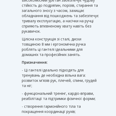
Високоякісний уретан забезпечує чудову
стійкість до подряпин, порізів, стирання та
загального зносу з часом, захищає
обладнання від пошкоджень та забезпечує
тривалу експлуатацію, а насічки на ручці
сприяють впевненому хвату навіть без
рукавичок.
Цілісна конструкція зі сталі, диски
товщиною 8 мм і ергономічна ручка
роблять ці гантелі ідеальними для
домашніх та професійних занять.
Призначення:
- Ці гантелі ідеально підходять для
тренувань де необхідна вільна вага:
розвиток м'язів рук, плечей, спини, грудей
та ніг;
- функціональний тренінг, кардіо-вправи,
реабілітації та підтримки фізичної форми;
- створення гармонійного тіла та
покращення координації рухів;