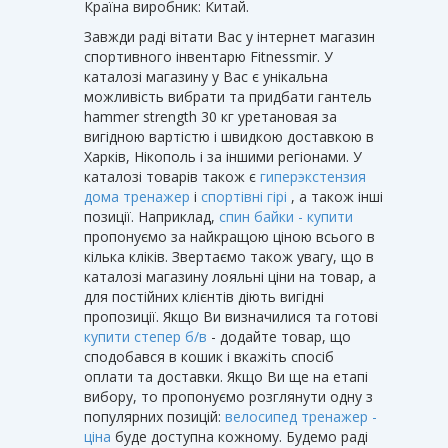
Країна виробник: Китай.
Завжди раді вітати Вас у інтернет магазин
спортивного інвентарю Fitnessmir. У
каталозі магазину у Вас є унікальна
можливість вибрати та придбати гантель
hammer strength 30 кг уретановая за
вигідною вартістю і швидкою доставкою в
Харків, Нікополь і за іншими регіонами. У
каталозі товарів також є
гиперэкстензия
дома тренажер
і
спортівні гірі
, а також інші
позиції. Наприклад,
спин байки - купити
пропонуємо за найкращою ціною всього в
кілька кліків. Звертаємо також увагу, що в
каталозі магазину лояльні ціни на товар, а
для постійних клієнтів діють вигідні
пропозиції. Якщо Ви визначилися та готові
купити степер б/в
- додайте товар, що
сподобався в кошик і вкажіть спосіб
оплати та доставки. Якщо Ви ще на етапі
вибору, то пропонуємо розглянути одну з
популярних позицій:
велосипед тренажер -
ціна
буде доступна кожному. Будемо раді