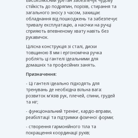
Високоякісний уретан забезпечує чудову
стійкість до подряпин, порізів, стирання та
загального зносу з часом, захищає
обладнання від пошкоджень та забезпечує
тривалу експлуатацію, а насічки на ручці
сприяють впевненому хвату навіть без
рукавичок.
Цілісна конструкція зі сталі, диски
товщиною 8 мм і ергономічна ручка
роблять ці гантелі ідеальними для
домашніх та професійних занять.
Призначення:
- Ці гантелі ідеально підходять для
тренувань де необхідна вільна вага:
розвиток м'язів рук, плечей, спини, грудей
та ніг;
- функціональний тренінг, кардіо-вправи,
реабілітації та підтримки фізичної форми;
- створення гармонійного тіла та
покращення координації рухів;