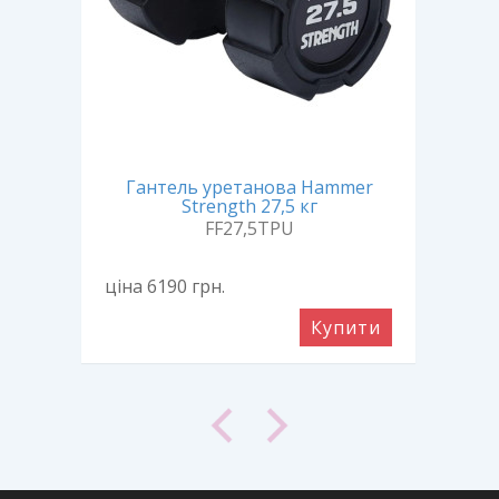
er
Гантель уретанова Hammer
Г
Strength 27,5 кг
FF27,5TPU
ціна 6190
грн.
ціна
ити
Купити