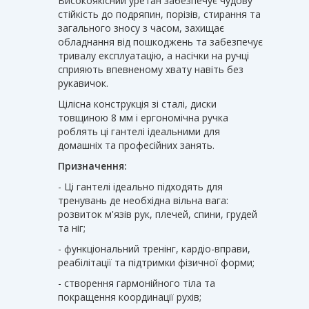
Високоякісний уретан забезпечує чудову
стійкість до подряпин, порізів, стирання та
загального зносу з часом, захищає
обладнання від пошкоджень та забезпечує
тривалу експлуатацію, а насічки на ручці
сприяють впевненому хвату навіть без
рукавичок.
Цілісна конструкція зі сталі, диски
товщиною 8 мм і ергономічна ручка
роблять ці гантелі ідеальними для
домашніх та професійних занять.
Призначення:
- Ці гантелі ідеально підходять для
тренувань де необхідна вільна вага:
розвиток м'язів рук, плечей, спини, грудей
та ніг;
- функціональний тренінг, кардіо-вправи,
реабілітації та підтримки фізичної форми;
- створення гармонійного тіла та
покращення координації рухів;