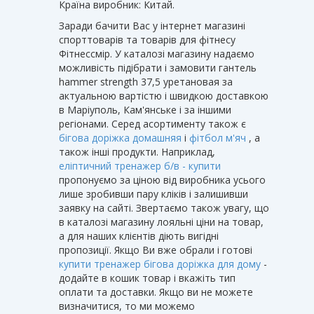
Країна виробник: Китай.
Заради бачити Вас у інтернет магазині
спорттоварів та товарів для фітнесу
Фітнессмір. У каталозі магазину надаємо
можливість підібрати і замовити гантель
hammer strength 37,5 уретановая за
актуальною вартістю і швидкою доставкою
в Маріуполь, Кам'янське і за іншими
регіонами. Серед асортименту також є
бігова доріжка домашняя
і
фітбол м'яч
, а
також інші продукти. Наприклад,
еліптичний тренажер б/в - купити
пропонуємо за ціною від виробника усього
лише зробивши пару кліків і залишивши
заявку на сайті. Звертаємо також увагу, що
в каталозі магазину лояльні ціни на товар,
а для наших клієнтів діють вигідні
пропозиції. Якщо Ви вже обрали і готові
купити тренажер бігова доріжка для дому
-
додайте в кошик товар і вкажіть тип
оплати та доставки. Якщо ви не можете
визначитися, то ми можемо