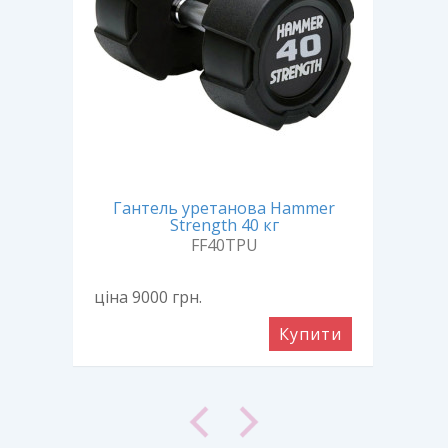
er
Гантель уретанова Hammer
Г
Strength 40 кг
FF40TPU
ціна 9000
грн.
ціна
ити
Купити