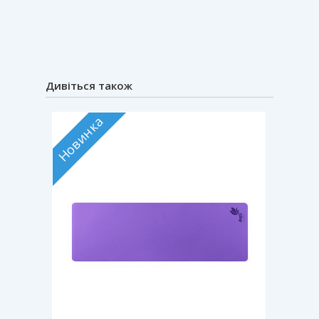
Дивіться також
Новинка
Новин