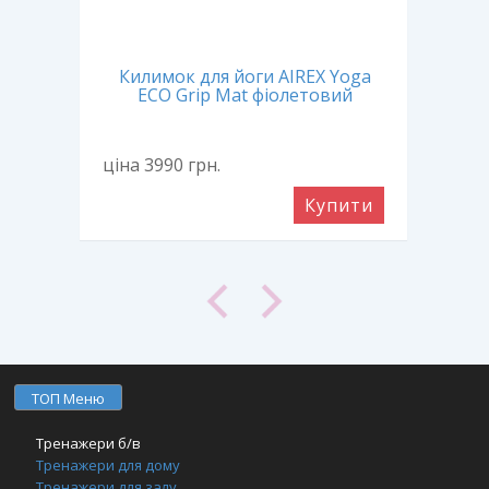
oga
Килимок для йоги AIREX Yoga
Ки
ECO Grip Mat фіолетовий
ціна 3990
грн.
ціна
ити
Купити
ТОП Меню
Тренажери б/в
Тренажери для дому
Тренажери для залу