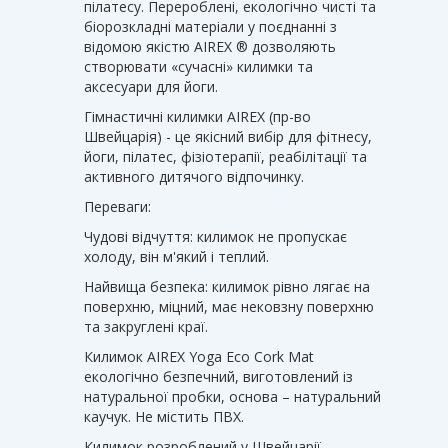
пілатесу. Перероблені, екологічно чисті та
біорозкладні матеріали у поєднанні з
відомою якістю AIREX ® дозволяють
створювати «сучасні» килимки та
аксесуари для йоги.
Гімнастичні килимки AIREX (пр-во
Швейцарія) - це якісний вибір для фітнесу,
йоги, пілатес, фізіотерапії, реабілітації та
активного дитячого відпочинку.
Переваги:
Чудові відчуття: килимок не пропускає
холоду, він м'який і теплий.
Найвища безпека: килимок рівно лягає на
поверхню, міцний, має нековзну поверхню
та закруглені краї.
Килимок AIREX Yoga Eco Cork Mat
екологічно безпечний, виготовлений із
натуральної пробки, основа – натуральний
каучук. Не містить ПВХ.
Килимок розроблений у Швейцарії.