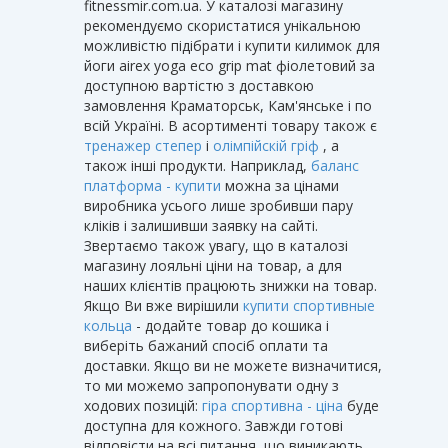
fitnessmir.com.ua. У каталозі магазину
рекомендуємо скористатися унікальною
можливістю підібрати і купити килимок для
йоги airex yoga eco grip mat фіолетовий за
доступною вартістю з доставкою
замовлення Краматорськ, Кам'янське і по
всій Україні. В асортименті товару також є
тренажер степер
і
олімпійскій гріф
, а
також інші продукти. Наприклад,
баланс
платформа - купити
можна за цінами
виробника усього лише зробивши пару
кліків і залишивши заявку на сайті.
Звертаємо також увагу, що в каталозі
магазину лояльні ціни на товар, а для
наших клієнтів працюють знижки на товар.
Якщо Ви вже вирішили
купити спортивные
кольца
- додайте товар до кошика і
виберіть бажаний спосіб оплати та
доставки. Якщо ви не можете визначитися,
то ми можемо запропонувати одну з
ходових позицій:
гіра спортивна - ціна
буде
доступна для кожного. Завжди готові
відповісти на всі питання, що виникають.