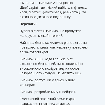
Гімнастичні килимки AIREX (пр-во
Швейцарія) - це якісний вибір для фітнесу,
йоги, пілатес, фізіотерапії, реабілітації та
активного дитячого відпочинку.
Переваги:
Чудові відчуття: килимок не пропускає
холоду, він м'який і теплий.
Найвища безпека: килимок рівно лягає на
поверхню, міцний, має нековзну поверхню
та закруглені краї.
Килимок AIREX Yoga Eco Grip Mat
екологічно безпечний, виготовлений із
високоякісного поліуретану на основі
натурального каучуку. Не містить ПВХ.
Килимок доступний у трьох різних
кольорах.
Килимок розроблений у Швейцарії.
Ефективний гігієнічний захист: для
підвищення гігієнічних вимог до