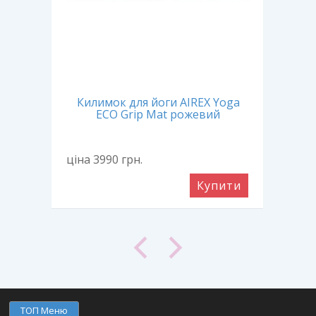
ECO
Килимок для йоги AIREX Yoga
Ки
ECO Grip Mat рожевий
ціна 3990
грн.
ціна
ити
Купити
ТОП Меню