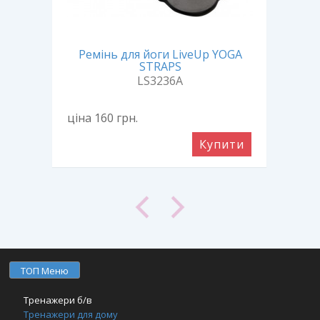
Ремінь для йоги LiveUp YOGA
rce
Бло
STRAPS
LS3236A
ціна 160
грн.
ціна
ити
Купити
ТОП Меню
Тренажери б/в
Тренажери для дому