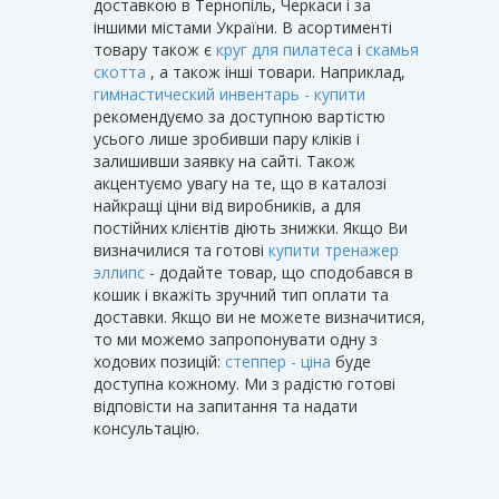
доставкою в Тернопіль, Черкаси і за
іншими містами України. В асортименті
товару також є
круг для пилатеса
і
скамья
скотта
, а також інші товари. Наприклад,
гимнастический инвентарь - купити
рекомендуємо за доступною вартістю
усього лише зробивши пару кліків і
залишивши заявку на сайті. Також
акцентуємо увагу на те, що в каталозі
найкращі ціни від виробників, а для
постійних клієнтів діють знижки. Якщо Ви
визначилися та готові
купити тренажер
эллипс
- додайте товар, що сподобався в
кошик і вкажіть зручний тип оплати та
доставки. Якщо ви не можете визначитися,
то ми можемо запропонувати одну з
ходових позицій:
степпер - ціна
буде
доступна кожному. Ми з радістю готові
відповісти на запитання та надати
консультацію.