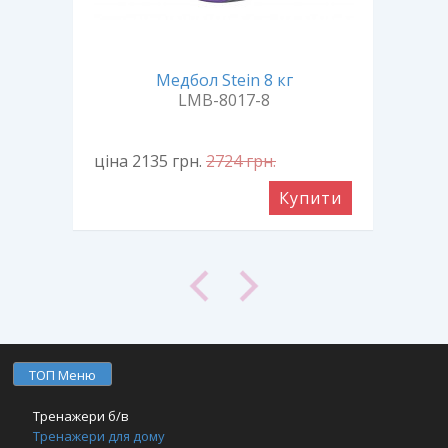
Мед
кг
Медбол Stein 8 кг
LMB-8017-8
ціна 2135
грн.
2724
грн.
ціна
ити
Купити
ТОП Меню
Тренажери б/в
Тренажери для дому