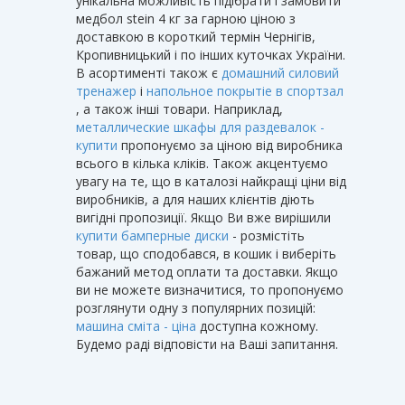
унікальна можливість підібрати і замовити
медбол stein 4 кг за гарною ціною з
доставкою в короткий термін Чернігів,
Кропивницький і по інших куточках України.
В асортименті також є
домашний силовий
тренажер
і
напольное покрытіе в спортзал
, а також інші товари. Наприклад,
металлические шкафы для раздевалок -
купити
пропонуємо за ціною від виробника
всього в кілька кліків. Також акцентуємо
увагу на те, що в каталозі найкращі ціни від
виробників, а для наших клієнтів діють
вигідні пропозиції. Якщо Ви вже вирішили
купити бамперные диски
- розмістіть
товар, що сподобався, в кошик і виберіть
бажаний метод оплати та доставки. Якщо
ви не можете визначитися, то пропонуємо
розглянути одну з популярних позицій:
машина сміта - ціна
доступна кожному.
Будемо раді відповісти на Ваші запитання.