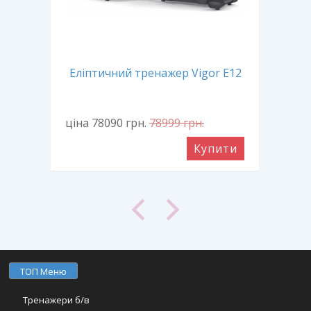
Ор
Еліптичний тренажер Vigor E12
ціна 78090
грн.
78999
грн.
ціна
ити
Купити
ТОП Меню
Тренажери б/в