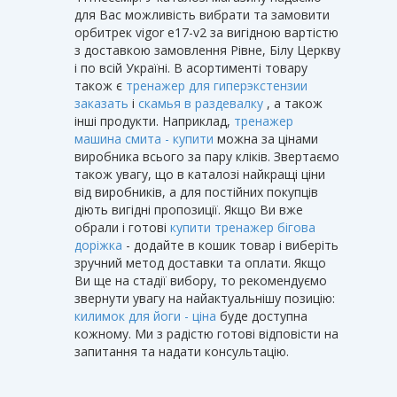
для Вас можливість вибрати та замовити
орбитрек vigor e17-v2 за вигідною вартістю
з доставкою замовлення Рівне, Білу Церкву
і по всій Україні. В асортименті товару
також є
тренажер для гиперэкстензии
заказать
і
скамья в раздевалку
, а також
інші продукти. Наприклад,
тренажер
машина смита - купити
можна за цінами
виробника всього за пару кліків. Звертаємо
також увагу, що в каталозі найкращі ціни
від виробників, а для постійних покупців
діють вигідні пропозиції. Якщо Ви вже
обрали і готові
купити тренажер бігова
доріжка
- додайте в кошик товар і виберіть
зручний метод доставки та оплати. Якщо
Ви ще на стадії вибору, то рекомендуємо
звернути увагу на найактуальнішу позицію:
килимок для йоги - ціна
буде доступна
кожному. Ми з радістю готові відповісти на
запитання та надати консультацію.