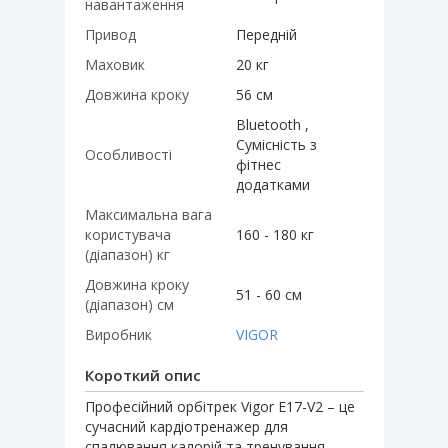
навантаження
Привод
Передній
Маховик
20 кг
Довжина кроку
56 см
Bluetooth ,
Сумісність з
Особливості
фітнес
додатками
Максимальна вага
користувача
160 - 180 кг
(діапазон) кг
Довжина кроку
51 - 60 см
(діапазон) см
Виробник
VIGOR
Короткий опис
Професійний орбітрек Vigor E17-V2 – це
сучасний кардіотренажер для
спалювання калорій та тренування