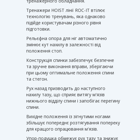
тренажерного обладнання.
Тренажери HOIST лінії ROC-IT втілює
технологію тренувань, яка однаково
підійде користувачам різного рівня
підготовки.
Рельєфна опора для ніг автоматично
змінює кут нахилу в залежності від
положення стоп.
Конструкція спинки забезпечує безпечне
та зручне виконання вправи, зберігаючи
при цьому оптимальне положення спини
та стегон.
Рух назад призводить до наступного
нахилу тазу, що сприяє витягу м'язів
нижнього відділу спини і запобігає перегину
спини.
Вихідне положення із зігнутими ногами
збільшує попереднє розтягування попереку
для кращого опрацювання м'язів.
Упор-подушка обмежує рух тазу та знижує