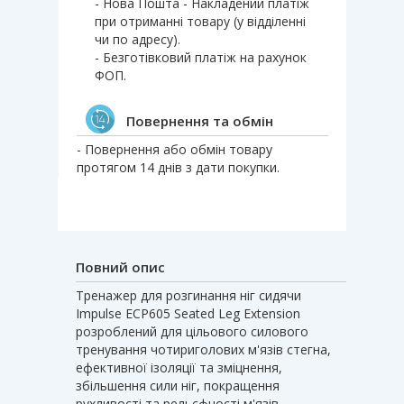
- Нова Пошта - Накладений платіж
при отриманні товару (у відділенні
чи по адресу).
- Безготівковий платіж на рахунок
ФОП.
Повернення та обмін
- Повернення або обмін товару
протягом 14 днів з дати покупки.
Повний опис
Тренажер для розгинання ніг сидячи
Impulse ECP605 Seated Leg Extension
розроблений для цільового силового
тренування чотириголових м'язів стегна,
ефективної ізоляції та зміцнення,
збільшення сили ніг, покращення
рухливості та рельєфності м'язів.