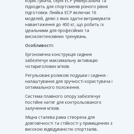
користувача, серія ECP універсальна та
підходить для спортсменів різного рівня
підготовки. Лінійка ECP включає 16
моделей, деякі з яких здатні витримувати
навантаження до 400 кг, що робить їх
ідеальними для професійних та
високоінтенсивних тренувань.
Особливості:
Ергономічна конструкція сидіння
забезпечує максимальну активацію
чотириголових м'язів.
Регульовані роликові подушки і сидіння -
налаштування для зручності користувача і
оптимального положення.
Система плавного опору забезпечує
постійне натяг для контрольованого
залучення м'язів.
Міцна сталева рама створена для
довговічності та стійкості у приміщеннях з
високою відвідуваністю спортзалів..