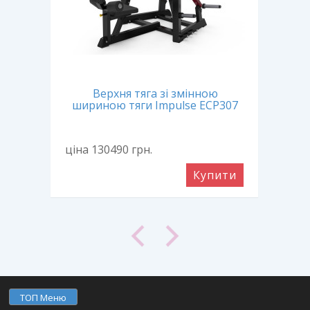
нь
Верхня тяга зі змінною
uat
В
шириною тяги Impulse ECP307
ціна 130490
грн.
ціна
ити
Купити
ТОП Меню