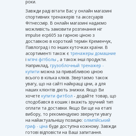
роки.
Завжди раді вітати Вас у онлайн магазині
спортивних тренажерів та аксесуарів
Фітнессмір. В онлайн магазині надаємо
можливість замовити розгинання ніг
impulse ecp605 за гарною ціною з
доставкою в короткий термін Кременчук,
Павлоград і по інших куточках країни. В
асортименті також є
тренажеры домашние
і
м'ячі фітболы
, а також інші продукти.
Наприклад,
грузоблочный тренажер -
купити
можна за привабливою ціною
всього в кілька кліків. Звертаємо також
увагу, що на сайті найкращі ціни, а для
наших клієнтів діють знижки. Якщо Ви
хочете
купити фитбол
- додайте товар, що
сподобався в кошик і вкажіть зручний тип
оплати та доставки. Якщо Ви ще на етапі
вибору, то рекомендуємо звернути увагу
на найактуальнішу позицію:
олімпійський
гриф - ціна
буде доступна кожному. Завжди
готові відповісти на Ваші запитання.