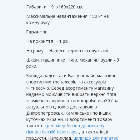
Габарити: 191х169х220 см.
Максимальне навантаження: 150 кг на
кожну руку.
Гарантія:
На покриття
- 1 рік.
На раму
- На весь термін експлуатації.
Шківи, підшипники, тяги, механічні вузли - 3
роки.
Завжди раді вітати Вас у онлайн магазині
спортивних тренажерів та аксесуарів
Фітнессмір. Серед асортименту магазину
надаємо можливість вибрати верхня тяга
зі змінною шириною тяги impulse ecp307 за
актуальною ціною з доставкою в
Дніпропетровськ, Кам'янське і по інших
куточках України. В асортименті товару
також є
тренажер бігова доріжка бу
і
гімнастіческій інвентарь
, а також інші
продукти. Наприклад,
цилиндр для пилатес