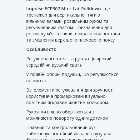
Impulse ECP307 Muti Lat Pulldown
- це
тренажер для вертикальної тяги з
вільними вагами, роздільним рухом та
регульованим хватом. Призначений для
розвитку м'язів спини, покращення постави
та зміцнення верхнього плечового поясу.
Особливості:
Регульовані важелі та рукояті (широкий,
середній чи вузький хват).
V-подібні опорні подушки, що регулюються
по висоті.
Всі елементи регулювання для зручності
користувача промарковані візуально-
помітним яскравим жовтим кольором.
Рукоятки вільно обертаються з
можливістю повороту одним дотиком.
Плавний та контрольований рух
забезпечує постійний діапазон руху для
безпечних та ефективних тренувань.