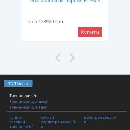
uat
Розгинання ніг Impulse ECP605
ціна 128900
грн.
ціна
ити
Купити
ТОП Меню
Тренажери б/в
Тренажери для дому
Тренажери для залу
Фітнес обладнання
купити
купити
велотренажер б/
TRX / Функціональний тренінг / Кросфіт
силовий
кардіотренажер б/
в
Шафи та спортивні покриття
тренажер б/
в