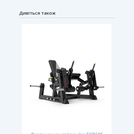
Дивіться також
нь
Тре