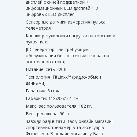
дисплей с синей подсветкой +
информационный LED дисплей + 3
цифровых LED-дисплея;
Сенсорные датчики измерения пульса +
телеметрия;
Кнопки регулировки нагрузки на консоли и
рукоятках;
JID генератор - не требующий
обслуживания бесщеточный генератор
постоянного тока;
Питание: сеть 220В;
Технология FitLinxx™ (радио-обмен
данными);
Гарантия: 3 года.
Габариты: 118x93x161 см.
Макс. вес пользователя: 182 кг.
Вес тренажера: 90 кг.
Завжди раді вітати Вас у онлайн магазині
спортивних тренажерів та аксесуарів
Фітнессмір. В онлайн магазині у Вас є