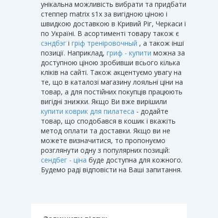
унікальна можливість вибрати та придбати
степпер matrix s1x за вигідною ціною і
швидкою доставкою в Кривий Ріг, Черкаси і
по Україні. В асортименті товару також є
сэндбэг
і
гріф треніровочный
, а також інші
позиції. Наприклад,
гриф - купити
можна за
доступною ціною зробивши всього кілька
кліків на сайті. Також акцентуємо увагу на
те, що в каталозі магазину лояльні ціни на
товар, а для постійних покупців працюють
вигідні знижки. Якщо Ви вже вирішили
купити коврик для пилатеса
- додайте
товар, що сподобався в кошик і вкажіть
метод оплати та доставки. Якщо ви не
можете визначитися, то пропонуємо
розглянути одну з популярних позицій:
сендбег - ціна
буде доступна для кожного.
Будемо раді відповісти на Ваші запитання.