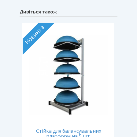
Дивіться також
Новинка
Хіт прод
Стійка для балансувальних
Стій
 шт
платформ на 5 шт.