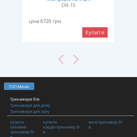
DR-15
ціна 6720
грн.
ціна
ити
Купити
ТОП Меню
Тренажери б/в
Тренажери для дому
Тренажери для залу
Фітнес обладнання
купити
купити
велотренажер б/
TRX / Функціональний тренінг / Кросфіт
силовий
кардіотренажер б/
в
Шафи та спортивні покриття
тренажер б/
в
в