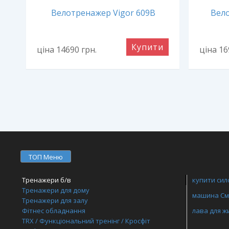
й
Велотренажер Vigor 609B
Вело
и
Купити
ціна 14690
грн.
ціна 1
ТОП Меню
Тренажери б/в
купити сил
Тренажери для дому
машина Смі
Тренажери для залу
Фітнес обладнання
лава для ж
TRX / Функціональний тренінг / Кросфіт
кардіотре
купити біг
килимок дл
бамперні д
шафи для ф