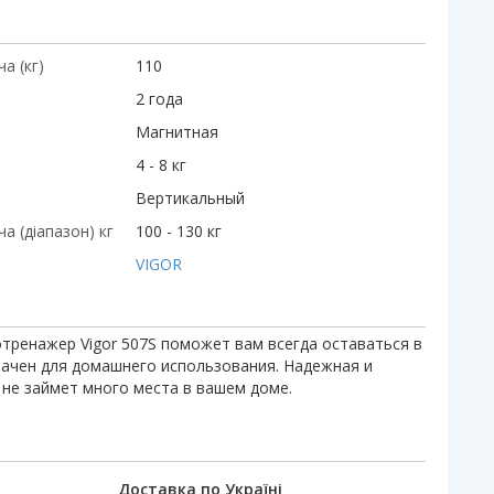
а (кг)
110
2 года
Магнитная
4 - 8 кг
Вертикальный
а (діапазон) кг
100 - 130 кг
VIGOR
ренажер Vigor 507S поможет вам всегда оставаться в
начен для домашнего использования. Надежная и
 не займет много места в вашем доме.
Доставка по Україні