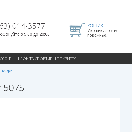
063) 014-3577
КОШИК
У кошику зовсім
ефонуйте з 9:00 до 20:00
порожньо.
ОССФІТ
ШАФИ ТА СПОРТИВНІ ПОКРИТТЯ
нажери
 507S