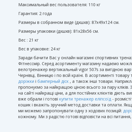
Максимальный вес пользователя: 110 кг
Гарантия: 2 года
Размеры в собранном виде (дхшхв): 87х49х124 см.
Размеры упаковки (дхшхв): 81х28х56 см.
Вес : 21 кг
Вес в упаковке: 24 кг
Заради бачити Вас у онлайн магазині спортивних тренаж
Фітнессмір. Серед асортименту магазину надаємо можли
велотренажер вертикальный vigor 507s за вигідною вар
Чернівці, Вінницю і по всій країні. В асортименті товару
доріжки
і
бамперный діск
, а також інші товари. Наприк
пропонуємо за найкращою ціною всього за пару кліків.
на сайті найкращі ціни, а для постійних клієнтів діють ви
вже обрали і готові
купити тренажер еліпсоїд
- розміст
кошик і вкажіть зручний метод доставки та оплати. Якщ
ми можемо запропонувати одну з ходових позицій:
дорі
кожному. Ми з радістю готові відповісти на всі питання