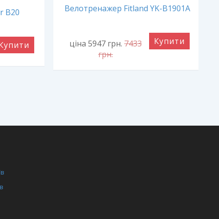
Велотренажер Fitland YK-B1901A
r B20
Купити
ціна 5947
грн.
7433
Купити
грн.
/в
/в
ги
ля фітнес залів
нція для дому