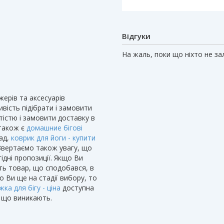
Відгуки
На жаль, поки що ніхто не з
ерів та аксесуарів
вість підібрати і замовити
тістю і замовити доставку в
 також є
домашние бігові
лад,
коврик для йоги - купити
 Звертаємо також увагу, що
гідні пропозиції. Якщо Ви
іть товар, що сподобався, в
о Ви ще на стадії вибору, то
жка для бігу - ціна
доступна
, що виникають.