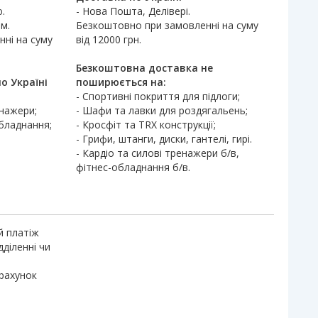
.
- Нова Пошта, Делівері.
м.
Безкоштовно при замовленні на суму
ні на суму
від 12000 грн.
Безкоштовна доставка не
о Україні
поширюється на:
- Спортивні покриття для підлоги;
енажери;
- Шафи та лавки для роздягальень;
обладнання;
- Кросфіт та TRX конструкції;
- Грифи, штанги, диски, гантелі, гирі.
- Кардіо та силові тренажери б/в,
фітнес-обладнання б/в.
й платіж
дділенні чи
 рахунок