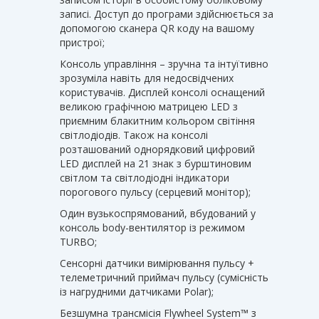
записі. Доступ до програми здійснюється за
допомогою сканера QR коду на вашому
пристрої;
Консоль управління – зручна та інтуїтивно
зрозуміла навіть для недосвідчених
користувачів. Дисплей консолі оснащений
великою графічною матрицею LED з
приємним блакитним кольором світіння
світлодіодів. Також на консолі
розташований однорядковий цифровий
LED дисплей на 21 знак з бурштиновим
світлом та світлодіодні індикатори
порогового пульсу (серцевий монітор);
Один вузькоспрямований, вбудований у
консоль body-вентилятор із режимом
TURBO;
Сенсорні датчики вимірювання пульсу +
телеметричний приймач пульсу (сумісність
із нагрудними датчиками Polar);
Безшумна трансмісія Flywheel System™ з