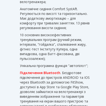
велотренажера;
Анатомічне сидіння Comfort SystAft.
Регулюється по висоті та горизонтально.
Має додаткову амортизацію – для
комфорту при тривалих заняттях. 13 рівнів
регулювання висоти сидіння;
10 основних високоефективних
тренувальних програм (ручний режим,
інтервали, "гойдалка", спалювання жиру,
фітнес-тест Інституту Купера, одна
випадкова, одна Ватт-фіксована, дві
пульсозалежні);
Унікальна програмна функція "автопілот";
Підключення Bluetooth
. Бездротове
підключення до пристроїв ANDROID та IOS
через Bluetooth за допомогою FitShow,
доступної в App Store та Google Play Store,
дозволяє займатися на велотренажері з
виведенням зображення та параметрів
тренування на екран вашого пристрою та
записом історії в особистому обліковому