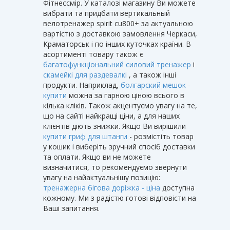
Фітнессмір. У каталозі магазину Ви можете
вибрати та придбати вертикальный
велотренажер spirit cu800+ за актуальною
вартістю з доставкою замовлення Черкаси,
Краматорськ і по інших куточках країни. В
асортименті товару також є
багатофункціональний силовий тренажер
і
скамейкі для раздевалкі
, а також інші
продукти. Наприклад,
болгарский мешок -
купити
можна за гарною ціною всього в
кілька кліків. Також акцентуємо увагу на те,
що на сайті найкращі ціни, а для наших
клієнтів діють знижки. Якщо Ви вирішили
купити гриф для штанги
- розмістіть товар
у кошик і виберіть зручний спосіб доставки
та оплати. Якщо ви не можете
визначитися, то рекомендуємо звернути
увагу на найактуальнішу позицію:
тренажерна бігова доріжка - ціна
доступна
кожному. Ми з радістю готові відповісти на
Ваші запитання.