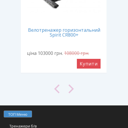
ажер
Велотренажер горизонтальний
Ве
Spirit CR800+
ціна 103000
грн.
108000
грн.
ціна
ити
Купити
ТОП Меню
Тренажери б/в