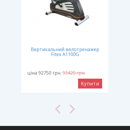
ажер
Вертикальний велотренажер
Гор
D
Fitex A1100G
ціна 92750
грн.
93420
грн.
ціна
ити
Купити