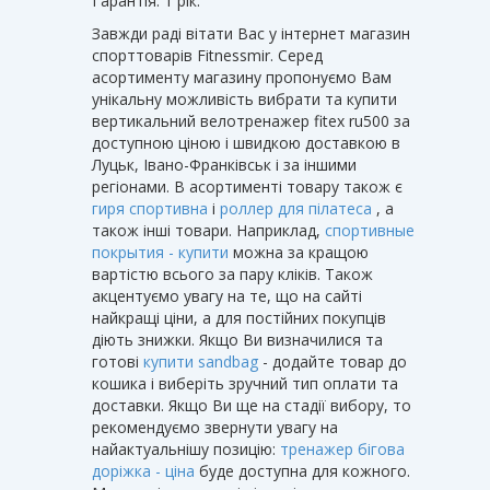
Гарантія: 1 рік.
Завжди раді вітати Вас у інтернет магазин
спорттоварів Fitnessmir. Серед
асортименту магазину пропонуємо Вам
унікальну можливість вибрати та купити
вертикальний велотренажер fitex ru500 за
доступною ціною і швидкою доставкою в
Луцьк, Івано-Франківськ і за іншими
регіонами. В асортименті товару також є
гиря спортивна
і
роллер для пілатеса
, а
також інші товари. Наприклад,
спортивные
покрытия - купити
можна за кращою
вартістю всього за пару кліків. Також
акцентуємо увагу на те, що на сайті
найкращі ціни, а для постійних покупців
діють знижки. Якщо Ви визначилися та
готові
купити sandbag
- додайте товар до
кошика і виберіть зручний тип оплати та
доставки. Якщо Ви ще на стадії вибору, то
рекомендуємо звернути увагу на
найактуальнішу позицію:
тренажер бігова
доріжка - ціна
буде доступна для кожного.