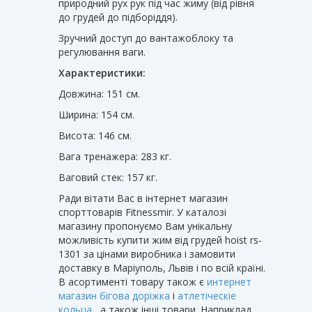
природний рух рук під час жиму (від рівня
до грудей до підборіддя).
Зручний доступ до вантажоблоку та
регулювання ваги.
Характеристики:
Довжина: 151 см.
Ширина: 154 см.
Висота: 146 см.
Вага тренажера: 283 кг.
Ваговий стек: 157 кг.
Ради вітати Вас в інтернет магазин
спорттоварів Fitnessmir. У каталозі
магазину пропонуємо Вам унікальну
можливість купити жим від грудей hoist rs-
1301 за цінами виробника і замовити
доставку в Маріуполь, Львів і по всій країні.
В асортименті товару також є
интернет
магазин бігова доріжка
і
атлетіческіе
кольца
, а також інші товари. Наприклад,