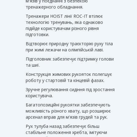
м'язів у поєднанні з безпекою
тренажерного обладнання.
Тренажери HOIST лінії ROC-IT втілює
технологію тренувань, яка однаково
підійде користувачам різного рівня
підготовки.
Відтворює природну траєкторію руху тіла
при жимі лежачи на олімпійській лаві.
Підголовник забезпечує підтримку голови
та шиї.
Конструкція жимових рукояток полегшує
роботу у стартовій та кінцевій фазах.
Зручне регулювання сидіння під зростання
користувача.
Багатопозиційні рукоятки забезпечують
можливість різного хвату, що розширює
арсенал вправ для м'язів грудей та рук.
Рух тулуба назад забезпечує більш
стабільне положення хребта, імітуючи