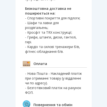
Безкоштовна доставка не
поширюється на:
- Спортивні покриття для підлоги;
- Шафи та лавки для
роздягальень;
- Кросфіт та TRX конструкції;
- Грифи, штанги, диски, гантелі,
гирі.
- Кардіо та силові тренажери б/в,
фітнес-обладнання б/в.
Оплата
- Нова Пошта - Накладений платіж
при отриманні товару (у відділенні
чи по адресу).
- Безготівковий платіж на рахунок
ФОП.
Повернення та обмін