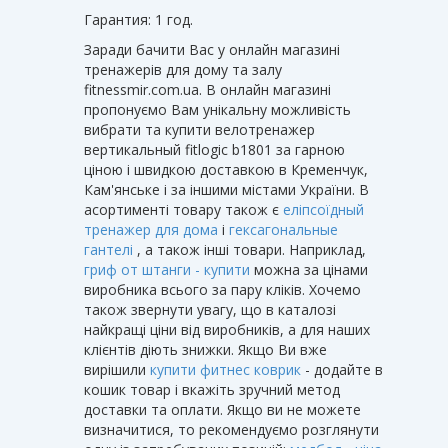
Гарантия: 1 год.
Заради бачити Вас у онлайн магазині
тренажерів для дому та залу
fitnessmir.com.ua. В онлайн магазині
пропонуємо Вам унікальну можливість
вибрати та купити велотренажер
вертикальный fitlogic b1801 за гарною
ціною і швидкою доставкою в Кременчук,
Кам'янське і за іншими містами України. В
асортименті товару також є
еліпсоїдный
тренажер для дома
і
гексагональные
гантелі
, а також інші товари. Наприклад,
гриф от штанги - купити
можна за цінами
виробника всього за пару кліків. Хочемо
також звернути увагу, що в каталозі
найкращі ціни від виробників, а для наших
клієнтів діють знижки. Якщо Ви вже
вирішили
купити фитнес коврик
- додайте в
кошик товар і вкажіть зручний метод
доставки та оплати. Якщо ви не можете
визначитися, то рекомендуємо розглянути