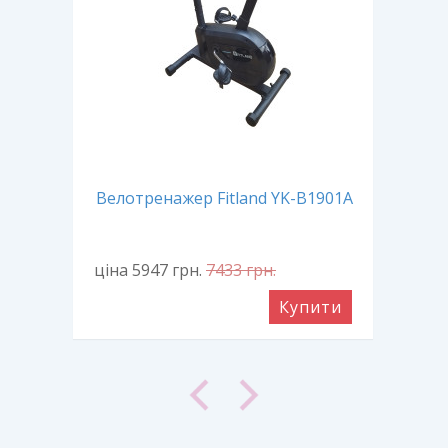
ний
Ве
Велотренажер Fitland YK-B1901A
ціна 5947
грн.
7433
грн.
ціна
ити
Купити